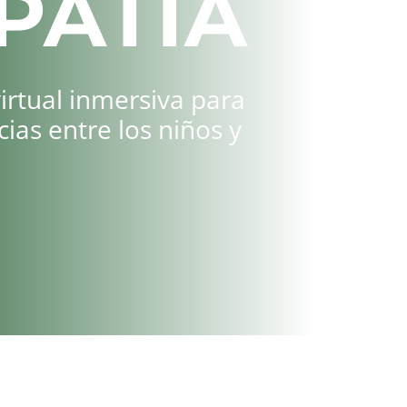
PATÍA
irtual inmersiva para
cias entre los niños y