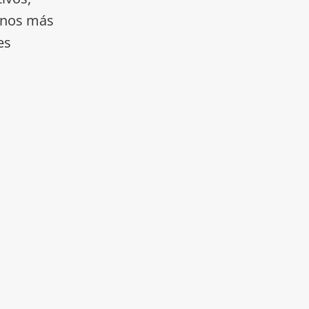
ornos más
es