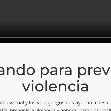
ando para preve
violencia
idad virtual y los videojuegos nos ayudan a desarr
tía, prevenir la violencia y generar cambios posit