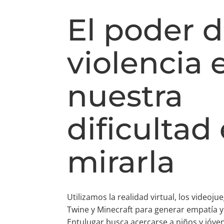
El poder d
violencia 
nuestra
dificultad
mirarla
Utilizamos la realidad virtual, los video
Twine y Minecraft para generar empatía y
Entulugar busca acercarse a niños y jóven