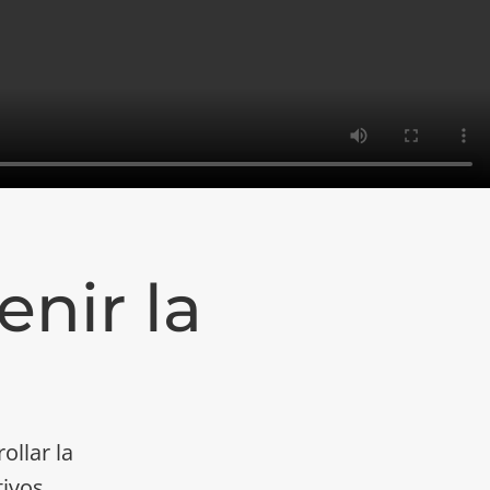
nir la
ollar la
ivos,