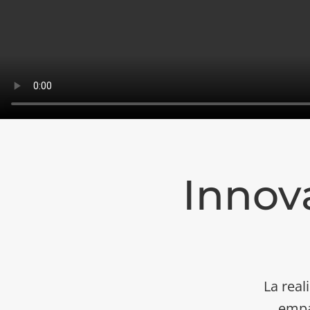
Innov
La real
empa